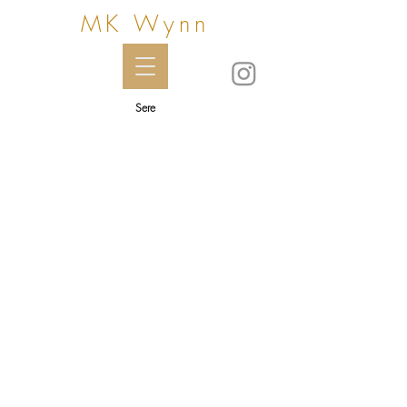
MK Wynn
Sere